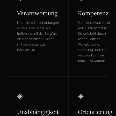
Verantwortung
Kompetenz
Finanzielle Entscheidungen
Fachliche Qualität ist
wirken über Jahre. Wir
kein Zufallsprodukt.
treffen sie mit der Sorgfalt,
Sie entsteht durch
die das verdient — nicht
kontinuierliche
mit der, die gerade
Weiterbildung,
bequem ist.
Erfahrung und den
Anspruch, immer
besser zu werden.
◈
◈
Unabhängigkeit
Orientierung