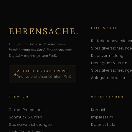
EHRENSACHE.
LEISTUNGEN
Risikolebensversiche
Unabhängig. Präzise. Ehrensache —
Spezialversicherung
Versicherungsmakler & Finanzberatung.
Digital — auf der ganzen Welt.
Kreditvermittlung
Luxusgüter & Uhren
Spezialversicherung
MITGLIED DER FACHGRUPPE
◆
Finanzdienstleister Kärnten · WKK
Anlageimmobilien
PREMIUM
UNTERNEHMEN
Global Protection
Kontakt
Schmuck & Uhren
Impressum
Spezialversicherungen
Datenschutz
High-Value Assets