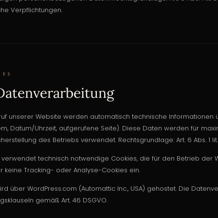
che Verpflichtungen.
IES
Datenverarbeitung
uf unserer Website werden automatisch technische Informationen üb
em, Datum/Uhrzeit, aufgerufene Seite). Diese Daten werden für max
cherstellung des Betriebs verwendet. Rechtsgrundlage: Art. 6 Abs. 1 lit
verwendet technisch notwendige Cookies, die für den Betrieb der We
r keine Tracking- oder Analyse-Cookies ein.
rd über WordPress.com (Automattic Inc., USA) gehostet. Die Datenver
agsklauseln gemäß Art. 46 DSGVO.