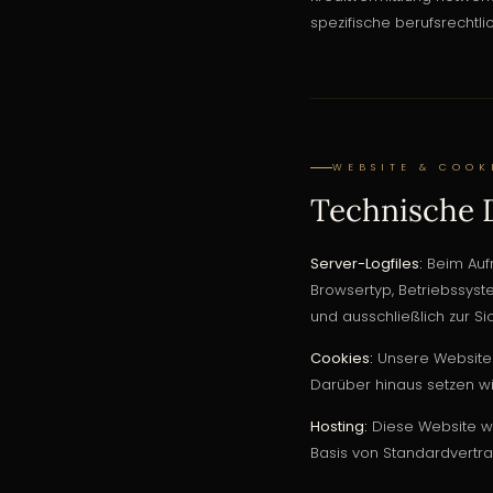
spezifische berufsrechtli
WEBSITE & COOK
Technische 
Server-Logfiles:
Beim Aufr
Browsertyp, Betriebssyst
und ausschließlich zur Si
Cookies:
Unsere Website 
Darüber hinaus setzen wi
Hosting:
Diese Website wi
Basis von Standardvertr