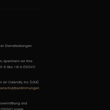
er Dienstleistungen
, speichern wir Ihre
. 6 Abs. 1 lit. b DSGVO
an Calendly, Inc. (USA)
tenschutzbestimmungen
svermittlung und
 b DSGVO sowie