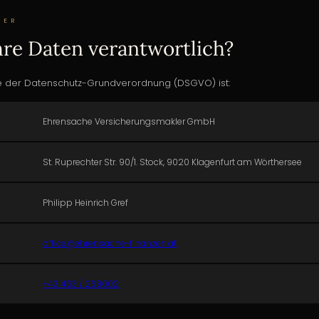
HER
Ihre Daten verantwortlich?
ne der Datenschutz-Grundverordnung (DSGVO) ist:
Ehrensache Versicherungsmakler GmbH
St. Ruprechter Str. 90/1. Stock, 9020 Klagenfurt am Wörthersee
Philipp Heinrich Gref
office@ehrensache-finanzen.at
+43 463 / 268002