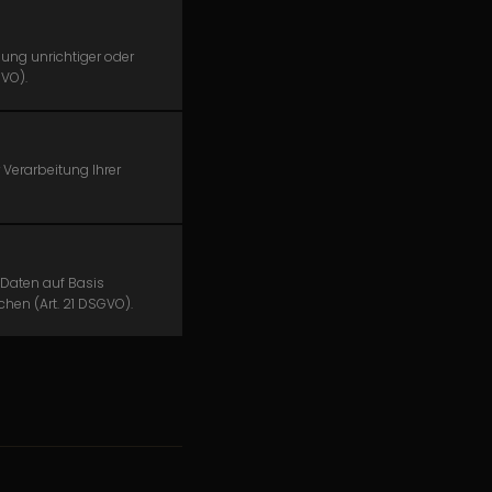
gung unrichtiger oder
GVO).
 Verarbeitung Ihrer
 Daten auf Basis
chen (Art. 21 DSGVO).