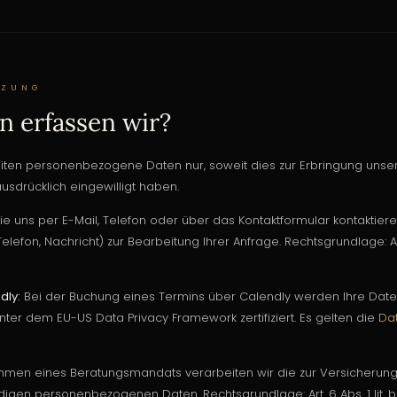
TZUNG
 erfassen wir?
iten personenbezogene Daten nur, soweit dies zur Erbringung unser
ausdrücklich eingewilligt haben.
e uns per E-Mail, Telefon oder über das Kontaktformular kontaktieren
lefon, Nachricht) zur Bearbeitung Ihrer Anfrage. Rechtsgrundlage: Art
dly:
Bei der Buchung eines Termins über Calendly werden Ihre Daten 
 unter dem EU-US Data Privacy Framework zertifiziert. Es gelten die
Da
men eines Beratungsmandats verarbeiten wir die zur Versicherung
digen personenbezogenen Daten. Rechtsgrundlage: Art. 6 Abs. 1 lit.