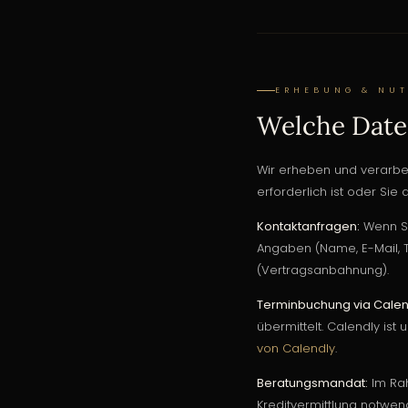
ERHEBUNG & NU
Welche Daten
Wir erheben und verarbe
erforderlich ist oder Sie 
Kontaktanfragen:
Wenn Si
Angaben (Name, E-Mail, Te
(Vertragsanbahnung).
Terminbuchung via Calen
übermittelt. Calendly ist
von Calendly
.
Beratungsmandat:
Im Rah
Kreditvermittlung notwen