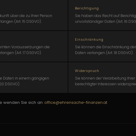
Berichtigung
kunft über die zu Ihrer Person
Sie haben das Recht auf Berichti
langen (Art. 15 DSGVO).
unvollständiger Daten (Art. 16 DS
Einschränkung
immten Voraussetzungen die
Sie können die Einschränkung der
langen (Art. 17 DSGVO).
Daten verlangen (Art. 18 DSGVO).
Widerspruch
re Daten in einem gängigen
Sie können der Verarbeitung Ihrer
 20 DSGVO).
berechtigter Interessen widerspre
te wenden Sie sich an:
office@ehrensache-finanzen.at